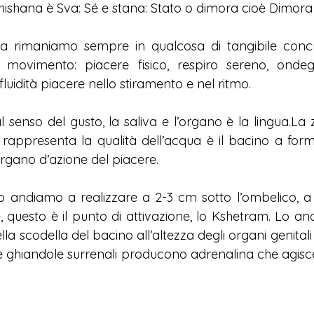
adhishana è Sva: Sé e stana: Stato o dimora cioè Dimora 
 rimaniamo sempre in qualcosa di tangibile concre
movimento: piacere fisico, respiro sereno, ondegg
fluidità piacere nello stiramento e nel ritmo.
l senso del gusto, la saliva e l’organo è la lingua.La
appresenta la qualità dell’acqua è il bacino a form
’organo d’azione del piacere.
o andiamo a realizzare a 2-3 cm sotto l’ombelico, a li
, questo è il punto di attivazione, lo Kshetram. Lo an
la scodella del bacino all’altezza degli organi genitali 
 Le ghiandole surrenali producono adrenalina che agisce i