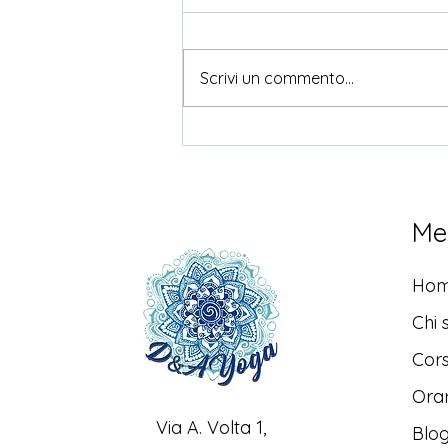
Scrivi un commento...
Campane Tibetane e
Tamburo Sciamanico
Me
Ho
Chi 
Cors
Orar
Via A. Volta 1,
Blo