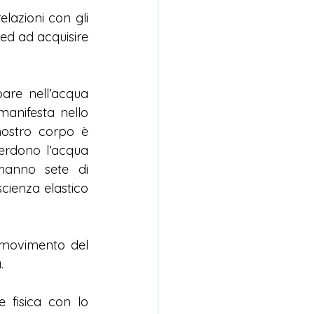
lazioni con gli 
d ad acquisire 
are nell’acqua 
anifesta nello 
nostro corpo è 
erdono l’acqua 
hanno sete di 
ienza elastico 
l movimento del 
.
e fisica con lo 