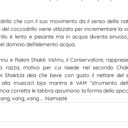
codrillo che con il suo movimento da il senso della na
del coccodrillo viene utilizzato per incrementare la viril
illo è lento e pesante ma in acqua diventa sinuoso, ag
del dominio dell’elemento acqua.
hnu e Rakini Shakti. Vishnu, il Conservatore, rappresen
a razza, motivo per cui risiede nel secondo Chakr
i Shakti,la dea che beve con gusto il nettare del s
 e alla musica.Il bija mantra è VAM “strumento del
cia corretta le labbra assumono la forma dello spicchi
 Vang, vang, vang……Namastè