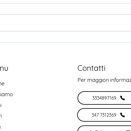
Mul
Manipura Chakra
nu
Contatti
Per maggiori informaz
me
siamo
3334897169
i
347 7312369
i
g