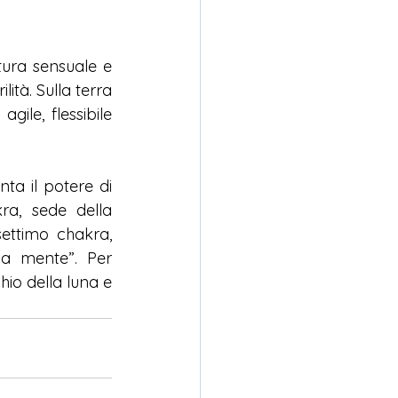
tura sensuale e 
ità. Sulla terra 
ile, flessibile 
ta il potere di 
a, sede della 
ettimo chakra, 
la mente”. Per 
o della luna e 