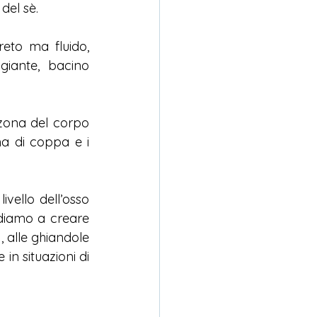
del sè.
to ma fluido, 
iante, bacino 
 zona del corpo 
a di coppa e i 
vello dell’osso 
diamo a creare 
, alle ghiandole 
n situazioni di 